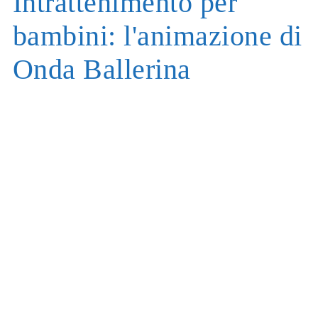
Intrattenimento per
bambini: l'animazione di
Onda Ballerina
Siamo Samuela e Giuseppe, gli animatori/creatori di
Onda Ballerina
.
Per noi creare
animazione per bambini
oltre ad essere
una
passione condivisa
è un
lavoro a tempo pieno
.
Questo fantastico intreccio ci permette di entrare a far
parte nel magico mondo dei più piccoli.
Nei nostri giochi
i bambini sono sempre al centro di
un percorso
. Le nostre attività ludiche comprendono